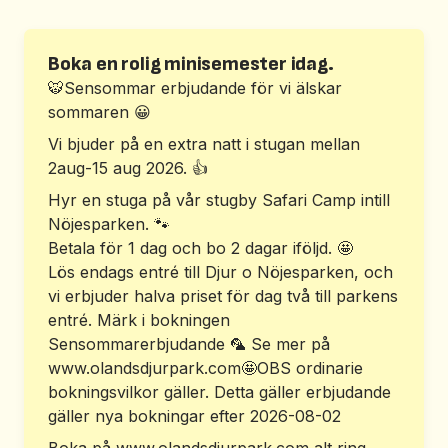
Bo i parken
Boka en rolig minisemester idag.
🐯
Sensommar erbjudande för vi älskar
sommaren
😀
Vi bjuder på en extra natt i stugan mellan
2aug-15 aug 2026.
👍
Hyr en stuga på vår stugby Safari Camp intill
Nöjesparken.
🐾
Betala för 1 dag och bo 2 dagar iföljd.
🤩
Lös endags entré till Djur o Nöjesparken, och
vi erbjuder halva priset för dag två till parkens
entré. Märk i bokningen
Sensommarerbjudande
🦜
Se mer på
www.olandsdjurpark.com
🤩
OBS ordinarie
bokningsvilkor gäller. Detta gäller erbjudande
gäller nya bokningar efter 2026-08-02
Boka på www.olandsdjurpark.com alt ring