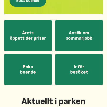
Boka boende
Årets
Ansök om
öppettider priser
sommarjobb
Boka
Inför
boende
besöket
Aktuellt i parken