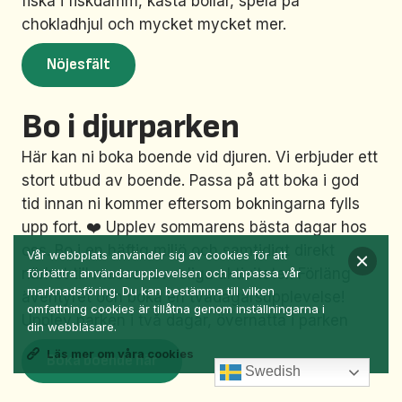
fiska i fiskdamm, kasta bollar, spela på
chokladhjul och mycket mycket mer.
Nöjesfält
Bo i djurparken
Här kan ni boka boende vid djuren. Vi erbjuder ett
stort utbud av boende. Passa på att boka i god
tid innan ni kommer eftersom bokningarna fylls
upp fort. ❤️ Upplev sommarens bästa dagar hos
oss. Bo i en häftig miljö och samtidigt direkt
Vår webbplats använder sig av cookies för att
närhet till massor av roliga aktiviteter. Förläng
förbättra användarupplevelsen och anpassa vår
marknadsföring. Du kan bestämma till vilken
äventyret och boka en tvådagarsupplevelse!
omfattning cookies är tillåtna genom inställningarna i
Upplev parken i två dagar, övernatta i parken
din webbläsare.
Läs mer om våra cookies
Boka boende här
Swedish