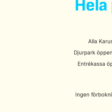
Hela
Alla Karu
Djurpark öppen
Entrékassa öp
Ingen förboknin