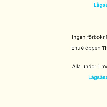
Lågsä
Ingen förboknin
Entré öppen 11
Alla under 1 me
Lågsäso