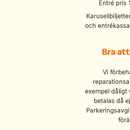
Entré pris 
Karusellbiljette
och entrékassan
Bra at
Vi förbehå
reparationsa
exempel dåligt 
betalas då e
Parkeringsavgi
för