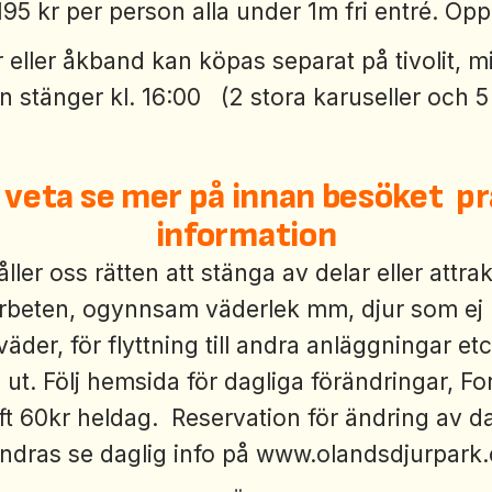
195 kr per person alla under 1m fri entré. Öp
r eller åkband kan köpas separat på tivolit, min
 stänger kl. 16:00 (2 stora karuseller och 5
t veta se mer på innan besöket pr
information
ller oss rätten att stänga av delar eller attra
rbeten, ogynnsam väderlek mm, djur som ej 
väder, för flyttning till andra anläggningar e
j ut. Följ hemsida för dagliga förändringar, F
ft 60kr heldag. Reservation för ändring av d
ändras se daglig info på www.olandsdjurpark