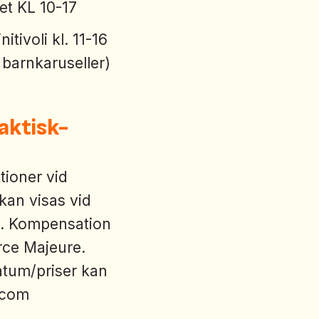
pet KL 10-17
itivoli kl. 11-16
 barnkaruseller)
aktisk-
ktioner vid
kan visas vid
tc. Kompensation
orce Majeure.
atum/priser kan
.com