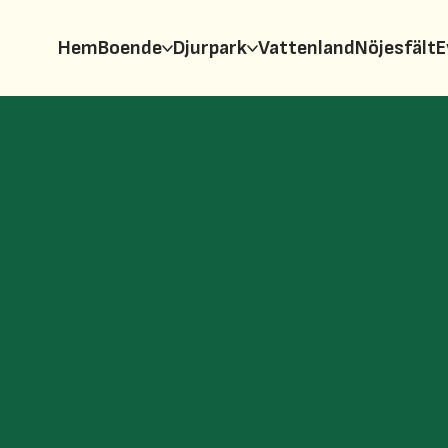
Hem
Boende
Djurpark
Vattenland
Nöjesfält
E