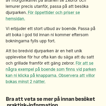
av morgonkaffet på altanen se Zebror och
lemurer precis utanför, passa på att besöka
djurparken.
För öppettider och priser se
hemsidan.
Vi erbjuder ett stort utbud av boende. Passa på
att boka i god tid innan ni kommer eftersom
bokningarna fylls upp fort.
Att bo bredvid djurparken är en helt unik
upplevelse för hur ofta kan du säga att du satt
och grillade framför ett gäng zebror.
För att se
några exempel på boende som finns vid parken
kan ni klicka på knapparna. Observera att villor
bokas minst 2 nätter.
Bra att veta se mer på innan besöket
praktisk-information